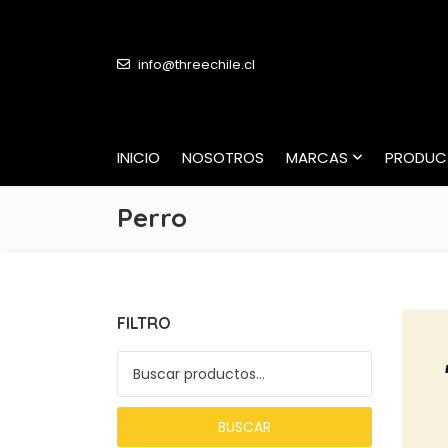
info@threechile.cl
INICIO
NOSOTROS
MARCAS
PRODUC
Perro
FILTRO
Buscar por:
BUSCAR