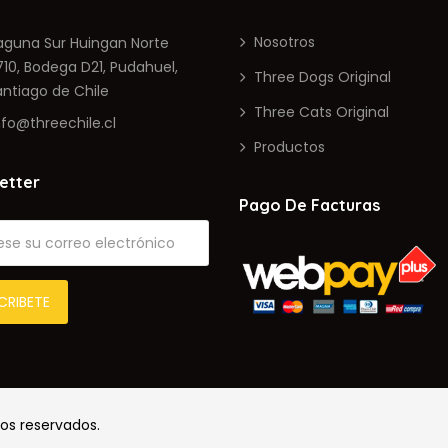
Nosotros
una Sur Huingan Norte
, Bodega D21, Pudahuel,
Three Dogs Original
iago de Chile
Three Cats Original
fo@threechile.cl
Productos
etter
Pago De Facturas
os reservados.