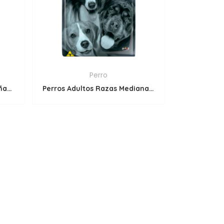
Perro
Perros Senior Razas Pequeñas y Minis
Perros Adultos Razas Medianas y Grandes