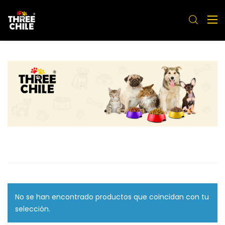
No se han encontrado productos que coincidan con tu
selección.