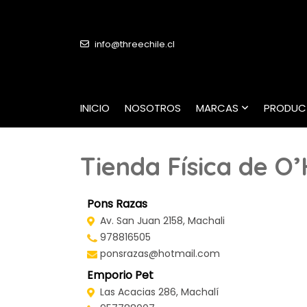
info@threechile.cl
INICIO
NOSOTROS
MARCAS
PRODUC
Tienda Física de O’
Pons Razas
Av. San Juan 2158, Machali
978816505
ponsrazas@hotmail.com
Emporio Pet
Las Acacias 286, Machalí