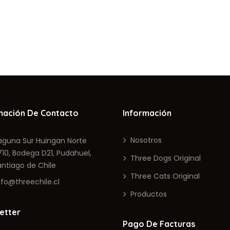
mación De Contacto
Información
Nosotros
una Sur Huingan Norte
, Bodega D21, Pudahuel,
Three Dogs Original
iago de Chile
Three Cats Original
fo@threechile.cl
Productos
etter
Pago De Facturas