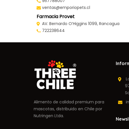
957788007
ventas@emporiopets.cl
Farmacia Provet
AV. Bernardo O’Higgins 1099, Rancagua
722238644
contacto@farmaciaprovet.cl
Propet Store
Chillán 866, San Fernando
948664263
Infor
propetsanfernando@gmail.com
Clínica Veterinaria Carranza
Lag
Rafael Casanova 590, Santa Cruz
9710
722822340
Sant
carranzavet@gmail.com
Alimento de calidad premium para
in
mascotas, distribuido en Chile por
Nutringen Ltda.
Newsl