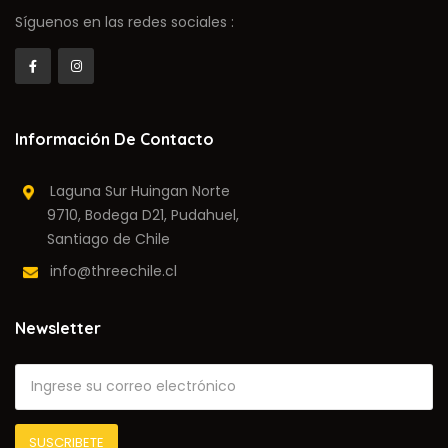
Síguenos en las redes sociales :
Consulta Veterinaria Solpoly
Prat 404B, Vilcún
Información De Contacto
Laguna Sur Huingan Norte
9710, Bodega D21, Pudahuel,
Santiago de Chile
info@threechile.cl
Newsletter