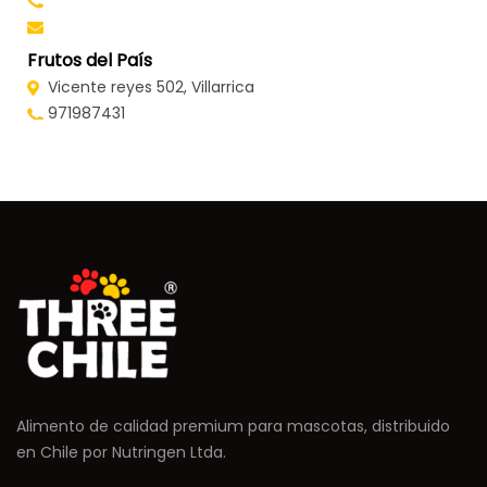
Frutos del País
Vicente reyes 502, Villarrica
971987431
gaby_mcb@hotmail.com
Animal Ville
General Urrutia 837, local 3, Villarrica
animalvillechile@gmail.com
Veterinaria Alto Pucón
Pasaje Arriagada km 2, Pucón
altopuconvet@gmail.com
Mfs Pet
Alimento de calidad premium para mascotas, distribuido
Pasaje el bosque 030, Pucón
en Chile por Nutringen Ltda.
mundo.mfspet@gmail.com